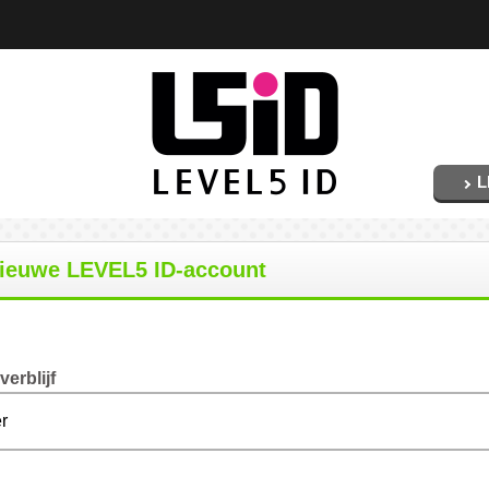
L
nieuwe LEVEL5 ID-account
erblijf